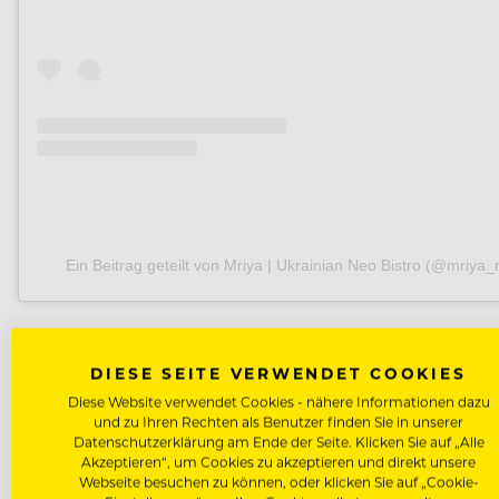
Ein Beitrag geteilt von Mriya | Ukrainian Neo Bistro (@mriya_
DIESE SEITE VERWENDET COOKIES
Diese Website verwendet Cookies - nähere Informationen dazu
und zu Ihren Rechten als Benutzer finden Sie in unserer
Datenschutzerklärung am Ende der Seite. Klicken Sie auf „Alle
UKRAINE
YURII KOVRYZHENKO
Akzeptieren“, um Cookies zu akzeptieren und direkt unsere
Webseite besuchen zu können, oder klicken Sie auf „Cookie-