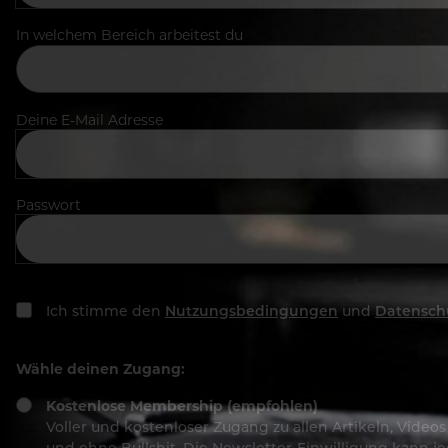
In welchem Bereich arbeitest du
Deine E-Mail Adresse
Passwort
Ich stimme den
Nutzungsbedingungen
und
Datensch
Wähle deinen Zugang:
Kostenlose Membership (empfohlen)
Voller und kostenloser Zugang zu allen Artikeln, Vide
und ohne Bullshit. Die Newsletter-Einwilligung kann 