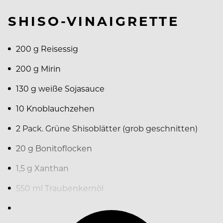
SHISO-VINAIGRETTE
200 g Reisessig
200 g Mirin
130 g weiße Sojasauce
10 Knoblauchzehen
2 Pack. Grüne Shisoblätter (grob geschnitten)
20 g Bonitoflocken
1,5 g Xanthan
550 ml Traubenkernöl
Salz, Pfeffer,