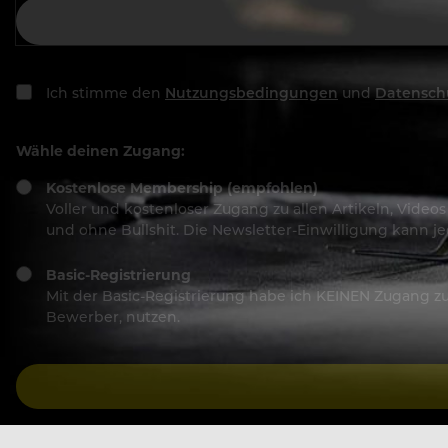
Ich stimme den
Nutzungsbedingungen
und
Datensch
Wähle deinen Zugang:
Kostenlose Membership (empfohlen)
Voller und kostenloser Zugang zu allen Artikeln, Vide
und ohne Bullshit. Die Newsletter-Einwilligung kann 
Basic-Registrierung
Mit der Basic-Registrierung habe ich KEINEN Zugang zu 
Bewerber, nutzen.