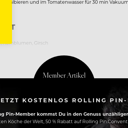
en halbieren und im Tomatenwasser für 30 min Vakuumi
LAT
e, Kornblumen, Girsch
ETZT KOSTENLOS ROLLING PIN
ing Pin-Member kommst Du in den Genuss unzähliger 
esten Köche der Welt, 50 % Rabatt auf Rolling Pin.Conven