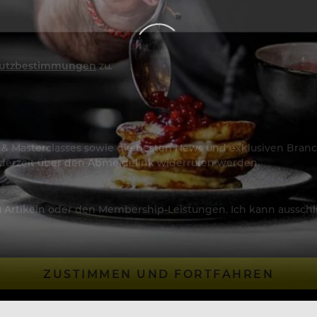
utzbestimmungen
zu.
os & Masterclasses sowie die besten News und exklusiven Branc
jederzeit über den Abmeldelink widerrufen werden.
Artikeln oder den Membership-Leistungen. Ich kann ausschließ
ZUSTIMMEN UND FORTFAHREN