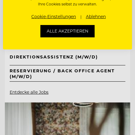
Ihre Cookies selbst zu verwalten.
TOP ARBEITGEBER
Tirol Lodge Ellmau
Cookie-Einstellungen
Ablehnen
ALLE AKZEPTIEREN
6352 Ellmau, Österreich
DIREKTIONSASSISTENZ (M/W/D)
RESERVIERUNG / BACK OFFICE AGENT
(M/W/D)
Entdecke alle Jobs