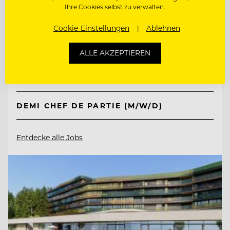
Jungbrunn - Der Gutzeitort
Ihre Cookies selbst zu verwalten.
Cookie-Einstellungen
Ablehnen
6675 Tannheim/Tirol, Österreich
ALLE AKZEPTIEREN
CHEF DE PARTIE (M/W/D)
DEMI CHEF DE PARTIE (M/W/D)
Entdecke alle Jobs