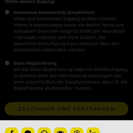
Wähle deinen Zugang:
Kostenlose Membership (empfohlen)
Voller und kostenloser Zugang zu allen Artikeln,
Videos & Masterclasses sowie die besten News und
exklusiven Branchen-Insights direkt per Newsletter
– kompakt, relevant und ohne Bullshit. Die
Newsletter-Einwilligung kann jederzeit über den
Abmeldelink widerrufen werden.
Basic-Registrierung
Mit der Basic-Registrierung habe ich KEINEN Zugang
zu Artikeln oder den Membership-Leistungen. Ich
kann ausschließlich die Basisfunktionen, wie z. B. die
Registrierung als Bewerber, nutzen.
ZUSTIMMEN UND FORTFAHREN