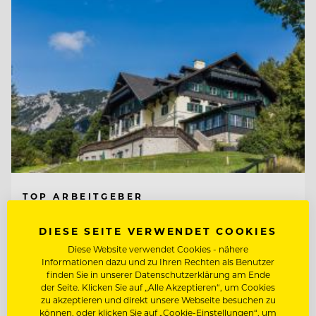
TOP ARBEITGEBER
Knappenhof
DIESE SEITE VERWENDET COOKIES
Diese Website verwendet Cookies - nähere
Informationen dazu und zu Ihren Rechten als Benutzer
2651 Reichenau a. d. Rax, Österreich
finden Sie in unserer Datenschutzerklärung am Ende
der Seite. Klicken Sie auf „Alle Akzeptieren“, um Cookies
zu akzeptieren und direkt unsere Webseite besuchen zu
CHEF DE RANG (M/W/D) AM KNAPPENHOF
können, oder klicken Sie auf „Cookie-Einstellungen“, um