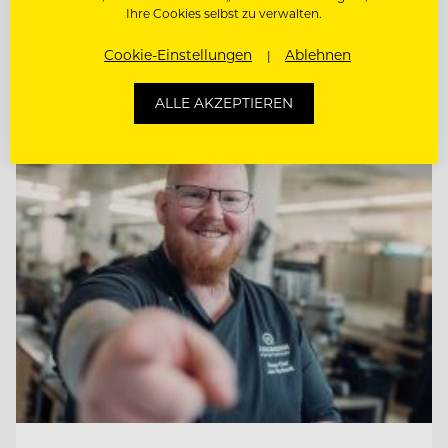
Ihre Cookies selbst zu verwalten.
WIRTSHAUSKÜCHE & FINE DINING
Cookie-Einstellungen
Ablehnen
ALLE AKZEPTIEREN
Entdecke alle Jobs