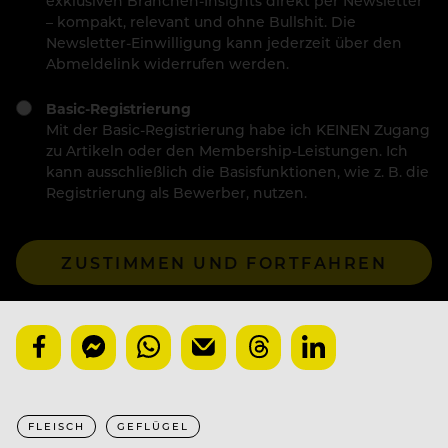
exklusiven Branchen-Insights direkt per Newsletter
– kompakt, relevant und ohne Bullshit. Die
Newsletter-Einwilligung kann jederzeit über den
Abmeldelink widerrufen werden.
Basic-Registrierung
Mit der Basic-Registrierung habe ich KEINEN Zugang
zu Artikeln oder den Membership-Leistungen. Ich
kann ausschließlich die Basisfunktionen, wie z. B. die
Registrierung als Bewerber, nutzen.
ZUSTIMMEN UND FORTFAHREN
FLEISCH
GEFLÜGEL