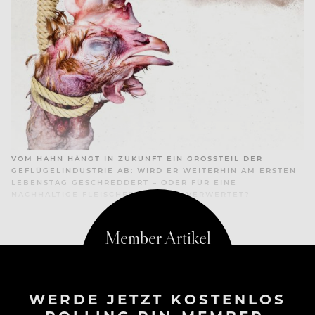
VOM HAHN HÄNGT IN ZUKUNFT EIN GROSSTEIL DER G
EFLÜGELINDUSTRIE AB: WIRD ER WEITERHIN AM ERSTEN L
EBENSTAG GESCHREDDERT – ODER FÜR EINE N
ACHHALTIGE FLEISCHERZEUGUNG VERWERTET?
WERDE JETZT KOSTENLOS