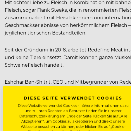
Mit echter Liebe zu Fleisch in Kombination mit bahnb
Fleisch, sogar Flank Steaks, die in renommierten Flei
Zusammenarbeit mit Fleischkennern und internationa
Geschmackserlebnisse von herkömmlichem Fleisch – o
jeglichen tierischen Bestandteilen.
Seit der Gründung in 2018, arbeitet Redefine Meat in
und keine Tiere einsetzt. Damit können ganze Muskel
Schweinefleisch handelt.
Eshchar Ben-Shitrit, CEO und Mitbegründer von Rede
The ASH – der Restaurantkette, die bekanntermaßen d
Meat™ auftischen, das gut für unseren Planeten und ti
DIESE SEITE VERWENDET COOKIES
Diese Website verwendet Cookies - nähere Informationen dazu
und zu Ihren Rechten als Benutzer finden Sie in unserer
Das New Meat™-Produktportfolio hat den gleichen Gesc
Datenschutzerklärung am Ende der Seite. Klicken Sie auf „Alle
im Vereinigten Königreich, Deutschland, den Niederlan
Akzeptieren“, um Cookies zu akzeptieren und direkt unsere
Webseite besuchen zu können, oder klicken Sie auf „Cookie-