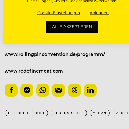
Einstellungen“, um Ihre Cookies selbst zu verwalten.
VON FINE DINING BIS S
Cookie-Einstellungen
Ablehnen
Auf der Rolling Pin Convention in Berlin lockt Rede
ALLE AKZEPTIEREN
Live Cooking Session probiert werden. Wer gerne meh
Redefine Meat Masterclass am 12.9.2022 von 15.00 Uhr 
www.rollingpinconvention.de/programm/
www.redefinemeat.com
FLEISCH
FOOD
LEBENSMITTEL
VEGAN
VEGET