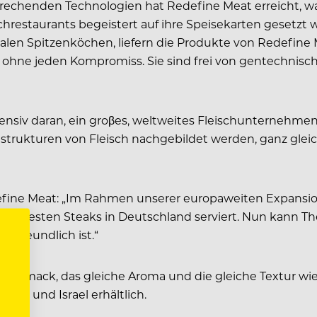
rechenden Technologien hat Redefine Meat erreicht, was 
schrestaurants begeistert auf ihre Speisekarten gesetzt 
len Spitzenköchen, liefern die Produkte von Redefine 
hne jeden Kompromiss. Sie sind frei von gentechnisc
tensiv daran, ein groβes, weltweites Fleischunternehmen
strukturen von Fleisch nachgebildet werden, ganz glei
fine Meat: „Im Rahmen unserer europaweiten Expansion 
ie besten Steaks in Deutschland serviert. Nun kann T
erfreundlich ist.“
hmack, das gleiche Aroma und die gleiche Textur wie ti
den und Israel erhältlich.