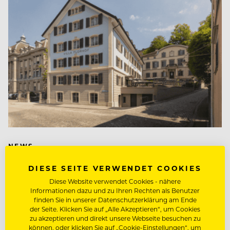
NEWS
Nach turbulentem Vorlauf:
DIESE SEITE VERWENDET COOKIES
Villa Florhof hat eröffnet
Diese Website verwendet Cookies - nähere
Informationen dazu und zu Ihren Rechten als Benutzer
finden Sie in unserer Datenschutzerklärung am Ende
Nach mehreren Verschiebungen und personellen
der Seite. Klicken Sie auf „Alle Akzeptieren“, um Cookies
Turbulenzen empfängt die Villa Florhof nun Gäste.
zu akzeptieren und direkt unsere Webseite besuchen zu
können, oder klicken Sie auf „Cookie-Einstellungen“, um
Ein wichtiger Teil des Zürcher Prestigeprojekts lässt