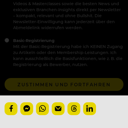
Videos & Masterclasses sowie die besten News und
exklusiven Branchen-Insights direkt per Newsletter
– kompakt, relevant und ohne Bullshit. Die
Newsletter-Einwilligung kann jederzeit über den
Abmeldelink widerrufen werden.
Basic-Registrierung
Mit der Basic-Registrierung habe ich KEINEN Zugang
zu Artikeln oder den Membership-Leistungen. Ich
kann ausschließlich die Basisfunktionen, wie z. B. die
Registrierung als Bewerber, nutzen.
ZUSTIMMEN UND FORTFAHREN