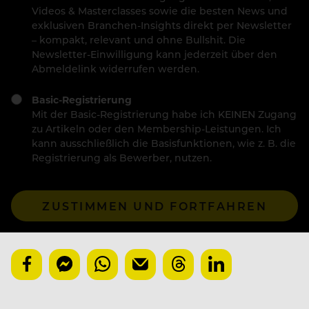
Videos & Masterclasses sowie die besten News und
exklusiven Branchen-Insights direkt per Newsletter
– kompakt, relevant und ohne Bullshit. Die
Newsletter-Einwilligung kann jederzeit über den
Abmeldelink widerrufen werden.
Basic-Registrierung
Mit der Basic-Registrierung habe ich KEINEN Zugang
zu Artikeln oder den Membership-Leistungen. Ich
kann ausschließlich die Basisfunktionen, wie z. B. die
Registrierung als Bewerber, nutzen.
ZUSTIMMEN UND FORTFAHREN