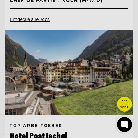
CHEF DE PARTIE / KOCH (M/W/D)
Entdecke alle Jobs
JOBS
TOP ARBEITGEBER
Hotel Post Ischgl