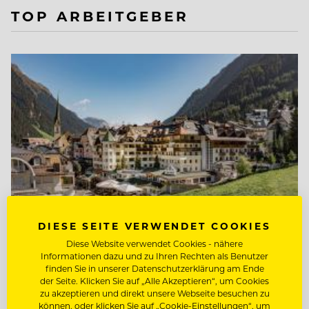
TOP ARBEITGEBER
DIESE SEITE VERWENDET COOKIES
Diese Website verwendet Cookies - nähere
Informationen dazu und zu Ihren Rechten als Benutzer
TOP ARBEITGEBER
finden Sie in unserer Datenschutzerklärung am Ende
der Seite. Klicken Sie auf „Alle Akzeptieren“, um Cookies
Hotel Post Ischgl
zu akzeptieren und direkt unsere Webseite besuchen zu
können, oder klicken Sie auf „Cookie-Einstellungen“, um