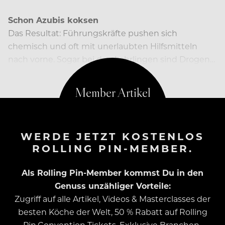
Schon Azubis koksen
Das Resultat: Führungskräfte pushen sich
chemisch und oft mit unerlaubten Hilfsmitteln
nach vorne. Sogar bei den Lehrlingen sind Drogen…
WERDE JETZT KOSTENLOS
ROLLING PIN-MEMBER.
Als Rolling Pin-Member kommst Du in den
Genuss unzähliger Vorteile:
Zugriff auf alle Artikel, Videos & Masterclasses der
besten Köche der Welt, 50 % Rabatt auf Rolling
Pin.Convention Tickets, Exklusive Branchen-