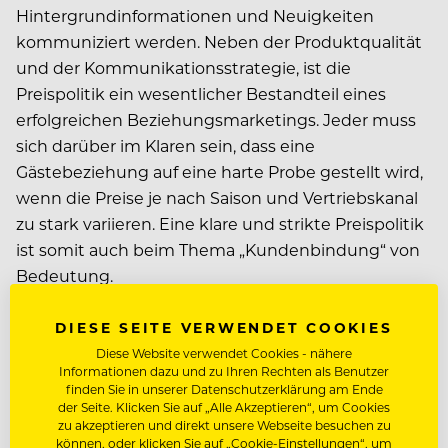
Hintergrundinformationen und Neuigkeiten
kommuniziert werden. Neben der Produktqualität
und der Kommunikationsstrategie, ist die
Preispolitik ein wesentlicher Bestandteil eines
erfolgreichen Beziehungsmarketings. Jeder muss
sich darüber im Klaren sein, dass eine
Gästebeziehung auf eine harte Probe gestellt wird,
wenn die Preise je nach Saison und Vertriebskanal
zu stark variieren. Eine klare und strikte Preispolitik
ist somit auch beim Thema „Kundenbindung“ von
Bedeutung.
DIESE SEITE VERWENDET COOKIES
Das sich Beziehungsmarketing lohnt, beweist die
Diese Website verwendet Cookies - nähere
Tatsache, dass sich durch den richtigen Einsatz
Informationen dazu und zu Ihren Rechten als Benutzer
einer Marketingdatenbank die Versandmengen in
finden Sie in unserer Datenschutzerklärung am Ende
der Seite. Klicken Sie auf „Alle Akzeptieren“, um Cookies
der Regel um 50 bis 70 Prozent senken lassen, die
zu akzeptieren und direkt unsere Webseite besuchen zu
Nutzung von E-Mail verringert die Kosten sogar
können, oder klicken Sie auf „Cookie-Einstellungen“, um