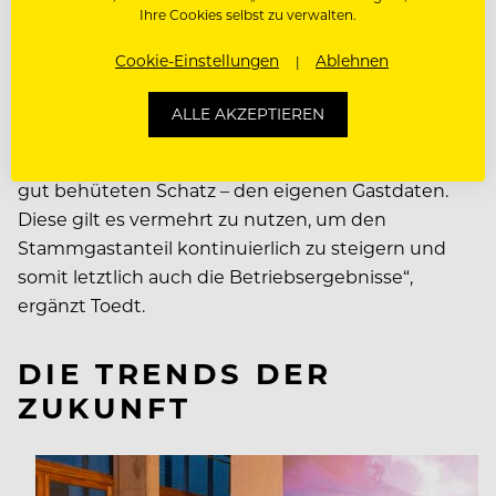
noch weiter. Darüber hinaus geben loyale Kunden
Ihre Cookies selbst zu verwalten.
mehr Geld als der Durchschnittsgast aus, buchen
Cookie-Einstellungen
Ablehnen
öfter, verursachen weniger Aufwand und
avancieren zu Empfehlern und somit zu
ALLE AKZEPTIEREN
Werbeträgern des Unternehmens.
„Hotelunternehmen sitzen seit Jahren auf einem
gut behüteten Schatz – den eigenen Gastdaten.
Diese gilt es vermehrt zu nutzen, um den
Stammgastanteil kontinuierlich zu steigern und
somit letztlich auch die Betriebsergebnisse“,
ergänzt Toedt.
DIE TRENDS DER
ZUKUNFT