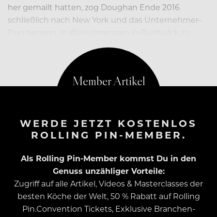
her gemailt hatten, zog Doughan Ende 2016
schließlich nach New York und das Unternehmer-
Duo begann, in Kleinstmengen in Bushwick zu
experimentieren und seine Formel zu verfeinern.
WERDE JETZT KOSTENLOS
ROLLING PIN-MEMBER.
Als Rolling Pin-Member kommst Du in den
Genuss unzähliger Vorteile:
Zugriff auf alle Artikel, Videos & Masterclasses der
besten Köche der Welt, 50 % Rabatt auf Rolling
Pin.Convention Tickets, Exklusive Branchen-