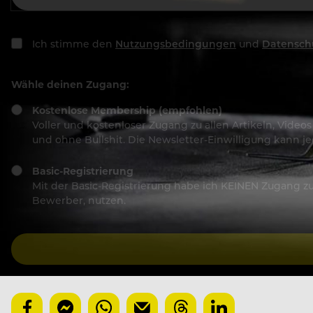
Ich stimme den
Nutzungsbedingungen
und
Datensch
Wähle deinen Zugang:
Kostenlose Membership (empfohlen)
Voller und kostenloser Zugang zu allen Artikeln, Vide
und ohne Bullshit. Die Newsletter-Einwilligung kann 
Basic-Registrierung
Mit der Basic-Registrierung habe ich KEINEN Zugang zu 
Bewerber, nutzen.