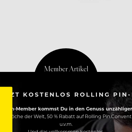
ETZT KOSTENLOS ROLLING PIN
ing Pin-Member kommst Du in den Genuss unzähliger 
esten Köche der Welt, 50 % Rabatt auf Rolling Pin.Conven
u.v.m.
Und das vollkommen kostenlos.