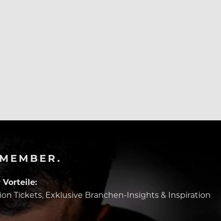
-MEMBER.
Vorteile:
tion Tickets, Exklusive Branchen-Insights & Inspiration