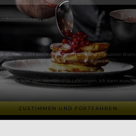
utzbestimmungen
zu.
os & Masterclasses sowie die besten News und exklusiven Branc
jederzeit über den Abmeldelink widerrufen werden.
Artikeln oder den Membership-Leistungen. Ich kann ausschließ
ZUSTIMMEN UND FORTFAHREN