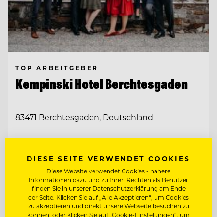
TOP ARBEITGEBER
Kempinski Hotel Berchtesgaden
83471 Berchtesgaden, Deutschland
CHEF DE RANG IM PUR 2* (M/W/D)
DIESE SEITE VERWENDET COOKIES
Diese Website verwendet Cookies - nähere
HOUSEKEEPING SUPERVISOR (M/W/D)
Informationen dazu und zu Ihren Rechten als Benutzer
finden Sie in unserer Datenschutzerklärung am Ende
der Seite. Klicken Sie auf „Alle Akzeptieren“, um Cookies
Entdecke alle Jobs
zu akzeptieren und direkt unsere Webseite besuchen zu
können, oder klicken Sie auf „Cookie-Einstellungen“, um