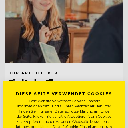
TOP ARBEITGEBER
Tirol Lodge Ellmau
DIESE SEITE VERWENDET COOKIES
Diese Website verwendet Cookies - nähere
6352 Ellmau, Österreich
Informationen dazu und zu Ihren Rechten als Benutzer
finden Sie in unserer Datenschutzerklärung am Ende
der Seite. Klicken Sie auf „Alle Akzeptieren“, um Cookies
CHEF DE RANG
zu akzeptieren und direkt unsere Webseite besuchen zu
können, oder klicken Sie auf „Cookie-Einstellungen“, um