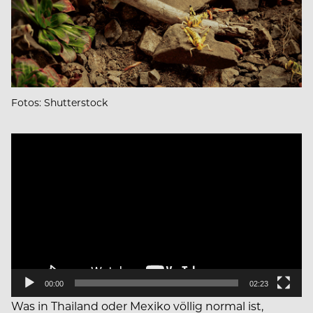
Fotos: Shutterstock
Video
Player
00:00
02:23
Was in Thailand oder Mexiko völlig normal ist,