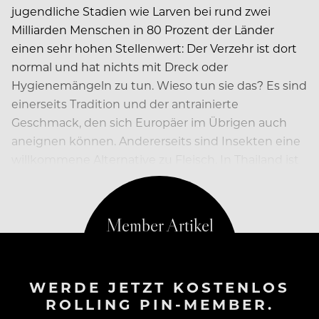
jugendliche Stadien wie Larven bei rund zwei
Milliarden Menschen in 80 Prozent der Länder
einen sehr hohen Stellenwert: Der Verzehr ist dort
normal und hat nichts mit Dreck oder
Hygienemängeln zu tun. Wieso tun sie das? Es sind
einerseits Tradition und der antrainierte
Geschmack, den sich Europäer im Übrigen auch
aneignen können. Andererseits sind Insekten eine
willkommene Alternative zu Fleisch. In Thailand ist
die rote Ameise eine säuerliche…
WERDE JETZT KOSTENLOS
ROLLING PIN-MEMBER.