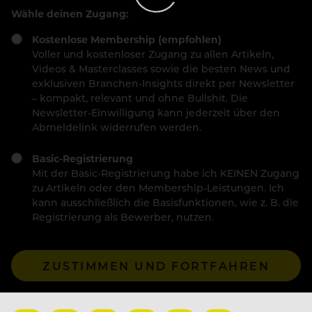
Wähle deinen Zugang:
Kostenlose Membership (empfohlen)
Voller und kostenloser Zugang zu allen Artikeln,
Videos & Masterclasses sowie die besten News und
exklusiven Branchen-Insights direkt per Newsletter
– kompakt, relevant und ohne Bullshit. Die
Newsletter-Einwilligung kann jederzeit über den
Abmeldelink widerrufen werden.
Basic-Registrierung
Mit der Basic-Registrierung habe ich KEINEN Zugang
zu Artikeln oder den Membership-Leistungen. Ich
kann ausschließlich die Basisfunktionen, wie z. B. die
Registrierung als Bewerber, nutzen.
ZUSTIMMEN UND FORTFAHREN