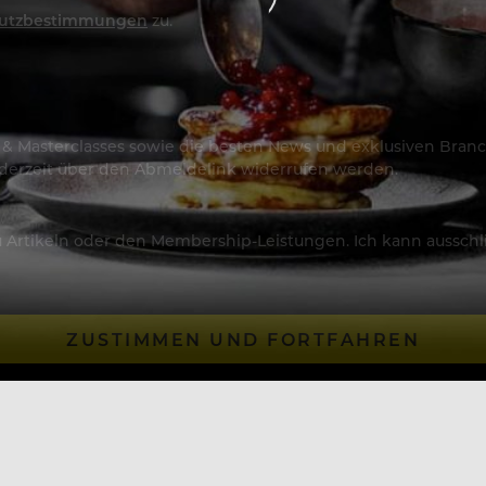
utzbestimmungen
zu.
os & Masterclasses sowie die besten News und exklusiven Branc
jederzeit über den Abmeldelink widerrufen werden.
Artikeln oder den Membership-Leistungen. Ich kann ausschließ
ZUSTIMMEN UND FORTFAHREN