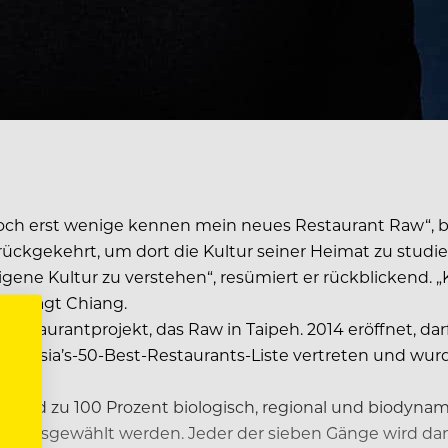
T
doch erst wenige kennen mein neues Restaurant Raw“, be
ückgekehrt, um dort die Kultur seiner Heimat zu studier
gene Kultur zu verstehen“, resümiert er rückblickend
“, sagt Chiang.
Restaurantprojekt, das Raw in Taipeh. 2014 eröffnet, dar
 der Asia’s-50-Best-Restaurants-Liste vertreten und wur
e sind zu 100 Prozent biologisch, regional und biodynami
enü ausgewählt werden. Jeder der sieben Gänge wird dann