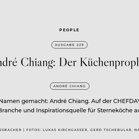
PEOPLE
AUSGABE 229
dré Chiang: Der Küchenprop
ANDRÉ CHIANG
n Namen gemacht: André Chiang. Auf der CHEFDAYS
ranche und Inspirationsquelle für Sterneköche au
ESSBACHER | FOTOS: LUKAS KIRCHGASSER, GERD TSCHEBULAR, NA