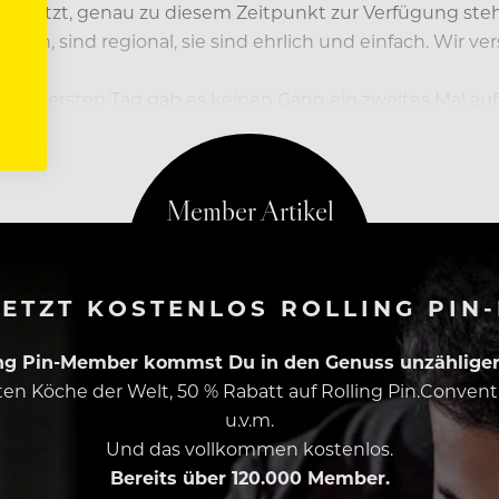
u jetzt, genau zu diesem Zeitpunkt zur Verfügung stehe
rwenden, sind regional, sie sind ehrlich und einfach. Wir 
dem ersten Tag gab es keinen Gang ein zweites Mal auf 
ETZT KOSTENLOS ROLLING PIN
ing Pin-Member kommst Du in den Genuss unzähliger 
esten Köche der Welt, 50 % Rabatt auf Rolling Pin.Conven
u.v.m.
Und das vollkommen kostenlos.
Bereits über 120.000 Member.