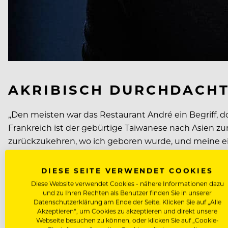
AKRIBISCH DURCHDACH
„Den meisten war das Restaurant André ein Begriff, 
Frankreich ist der gebürtige Taiwanese nach Asien zur
zurückzukehren, wo ich geboren wurde, und meine ei
Techniken und vergessen dabei oft, woher sie kommen
Doch zuvor spricht der 42-Jährige über sein neuestes 
DIESE SEITE VERWENDET COOKIES
Michelin rühmen, ist seit drei Jahren durchgehend in
Diese Website verwendet Cookies - nähere Informationen dazu
ausgezeichnet.
und zu Ihren Rechten als Benutzer finden Sie in unserer
Datenschutzerklärung am Ende der Seite. Klicken Sie auf „Alle
Seine Küchenphilosophie dort ist simpel: Alle Produkt
Akzeptieren“, um Cookies zu akzeptieren und direkt unsere
ein, aus denen jeweils 21 saisonale Zutaten für das M
Webseite besuchen zu können, oder klicken Sie auf „Cookie-