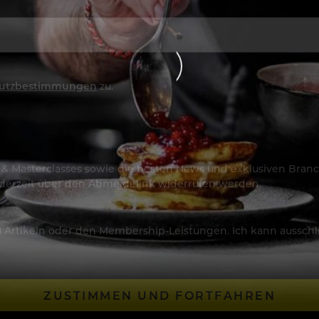
utzbestimmungen
zu.
os & Masterclasses sowie die besten News und exklusiven Branc
jederzeit über den Abmeldelink widerrufen werden.
Artikeln oder den Membership-Leistungen. Ich kann ausschließ
ZUSTIMMEN UND FORTFAHREN