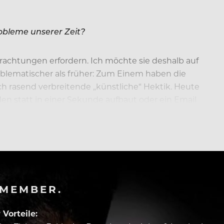
robleme unserer Zeit?
achtungen erfordern. Ich möchte sie deshalb auf
blematischer als früher: Zum Einem haben die
ch rasend verbreitende „künstliche“ Hektik. Heute
n statt in einer Sekunde aufbaut oder ein Email
-MEMBER.
Vorteile: