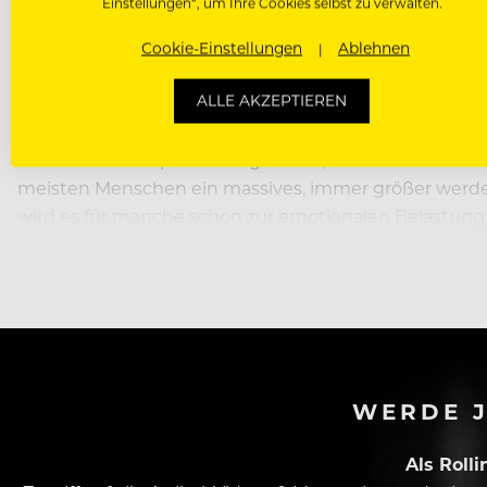
Einstellungen“, um Ihre Cookies selbst zu verwalten.
Cookie-Einstellungen
Ablehnen
RP:
Worin liegen für Sie, als Berater vieler großer F
ALLE AKZEPTIEREN
FM:
Diese Frage umfassend zu beantworten, würde gro
meine Kernkompetenz begrenzen; die Kommunikation. 
meisten Menschen ein massives, immer größer werdende
wird es für manche schon zur emotionalen Belastung,
nicht innerhalb von 5 Minuten beantwortet wird. Am 
WERDE J
Als Roll