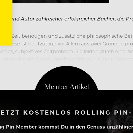
irmen und Autor zahlreicher erfolgreicher Bücher, die P
ße Zeit benötigen und zusätzliche philosophische Betr
Diese ist heutzutage vor Allem aus zwei Gründen pro
s, subjektives Zeitproblem. Sie leiden durch eine, si
 wenn sich ein Computerbildschirm nur in zehn Sekunde
Liebsten hätten wir unsere E-Mails heute möglichst
ETZT KOSTENLOS ROLLING PIN
ing Pin-Member kommst Du in den Genuss unzähliger 