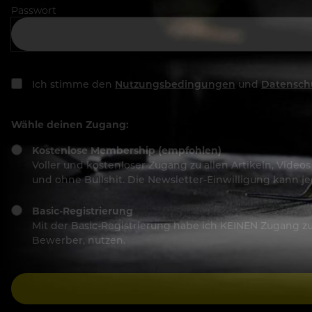
Passwort
Ich stimme den
Nutzungsbedingungen
und
Datensch
Wähle deinen Zugang:
Kostenlose Membership (empfohlen)
Voller und kostenloser Zugang zu allen Artikeln, Vide
und ohne Bullshit. Die Newsletter-Einwilligung kann 
Basic-Registrierung
Mit der Basic-Registrierung habe ich KEINEN Zugang zu 
Bewerber, nutzen.