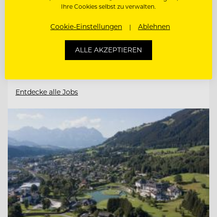
6352 Ellmau, Österreich
Ihre Cookies selbst zu verwalten.
Cookie-Einstellungen
Ablehnen
RESERVIERUNG / BACK OFFICE AGENT
(M/W/D)
ALLE AKZEPTIEREN
DIREKTIONSASSISTENZ (M/W/D)
Entdecke alle Jobs