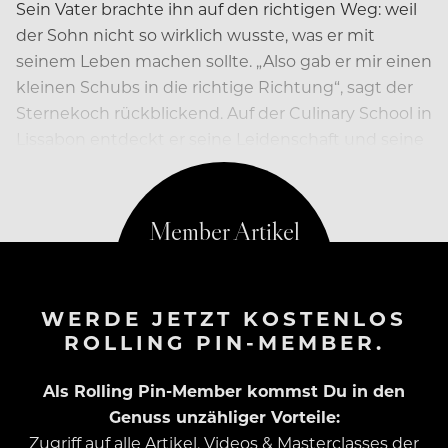
Sein Vater brachte ihn auf den richtigen Weg: weil
der Sohn nicht so wirklich wusste, was er mit
seinem Leben machen sollte. „Also gab er mir einen
kleinen Schubs in die richtige Richtung“, sagt der
Sternekoch rückblickend. Auf der Culinary School in
Lissabon entdeckt er seine Leidenschaft und seine
Neugier. Die Passion wird ihn nicht mehr loslassen.
WERDE JETZT KOSTENLOS
ROLLING PIN-MEMBER.
Als Rolling Pin-Member kommst Du in den
Genuss unzähliger Vorteile:
Zugriff auf alle Artikel, Videos & Masterclasses der