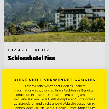
TOP ARBEITGEBER
Schlosshotel Fiss
6533 Fiss/Tirol, Österreich
DIESE SEITE VERWENDET COOKIES
Diese Website verwendet Cookies - nähere
SOCIAL MEDIA SPECIALIST (M/W/D)
Informationen dazu und zu Ihren Rechten als Benutzer
finden Sie in unserer Datenschutzerklärung am Ende
der Seite. Klicken Sie auf „Alle Akzeptieren“, um Cookies
MARKETING MANAGER (M/W/D)
zu akzeptieren und direkt unsere Webseite besuchen zu
können, oder klicken Sie auf „Cookie-Einstellungen“, um