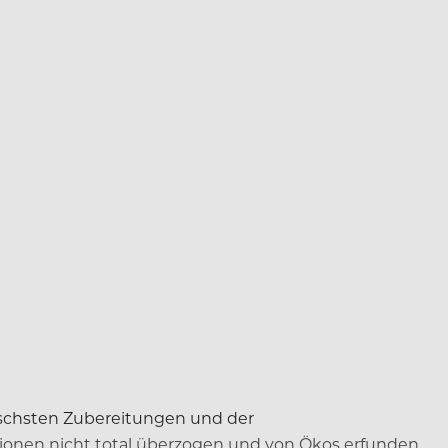
ssischsten Zubereitungen und der
ionen nicht total überzogen und von Ökos erfunden,