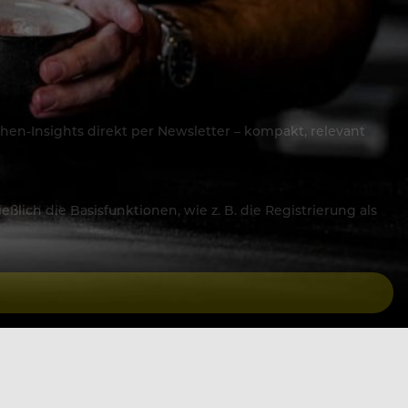
hen-Insights direkt per Newsletter – kompakt, relevant
lich die Basisfunktionen, wie z. B. die Registrierung als