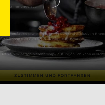
utzbestimmungen
zu.
os & Masterclasses sowie die besten News und exklusiven Branc
jederzeit über den Abmeldelink widerrufen werden.
Artikeln oder den Membership-Leistungen. Ich kann ausschließ
ZUSTIMMEN UND FORTFAHREN