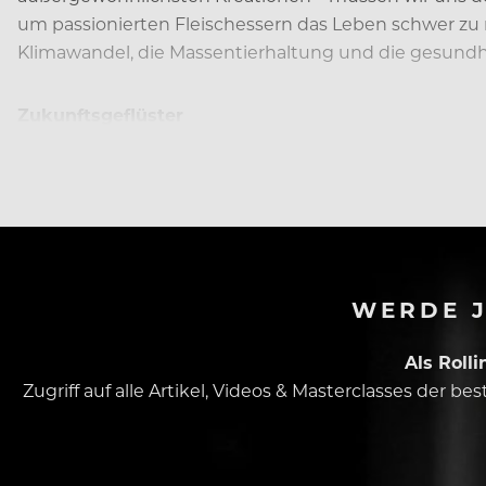
um passionierten Fleischessern das Leben schwer zu 
Klimawandel, die Massentierhaltung und die gesund
Zukunftsgeflüster
Zum Glück gibt es Menschen, die uns Alternativen zu
WERDE J
Als Roll
Zugriff auf alle Artikel, Videos & Masterclasses der b