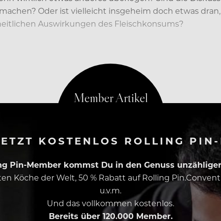
machen? Oder ist vielleicht insgeheim doch etwas dra
heitlichen Auswirkungen des Fleischkonsums?
m Fleisch von Rind, Schwein und Co. anbieten: Dass ei
ETZT KOSTENLOS ROLLING PIN
ing Pin-Member kommst Du in den Genuss unzähliger 
esten Köche der Welt, 50 % Rabatt auf Rolling Pin.Conven
u.v.m.
Und das vollkommen kostenlos.
Bereits über 120.000 Member.