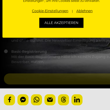
Einstellungen“, um Ihre Cookies selbst zu verwalten.
Ich stimme den
Nutzungsbedingungen
und
Datensch
Cookie-Einstellungen
Ablehnen
Wähle deinen Zugang:
ALLE AKZEPTIEREN
Kostenlose Membership (empfohlen)
Voller und kostenloser Zugang zu allen Artikeln, Vide
und ohne Bullshit. Die Newsletter-Einwilligung kann 
Basic-Registrierung
Mit der Basic-Registrierung habe ich KEINEN Zugang zu 
Bewerber, nutzen.