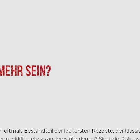
doch oftmals Bestandteil der leckersten Rezepte, der kla
nn wirklich etwas anderes überlegen? Sind die Diskuss