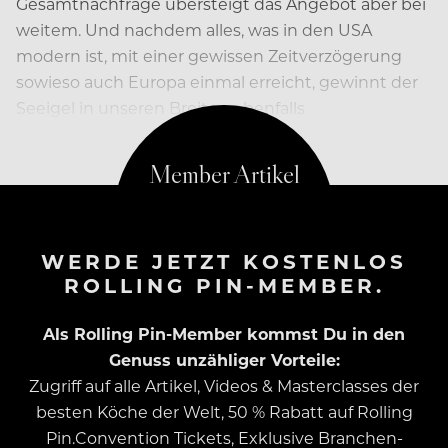
Gesamtnachfrage übersteigt das Angebot aber bei
weitem. Und nachdem alles, was in den USA
modern ist, mit einer gewissen Zeitverzögerung
sowieso auch Europa einmal erreicht, gewinnt der
Seeigel in unseren Breiten ebenfalls
WERDE JETZT KOSTENLOS
ROLLING PIN-MEMBER.
Als Rolling Pin-Member kommst Du in den
Genuss unzähliger Vorteile:
Zugriff auf alle Artikel, Videos & Masterclasses der
besten Köche der Welt, 50 % Rabatt auf Rolling
Pin.Convention Tickets, Exklusive Branchen-