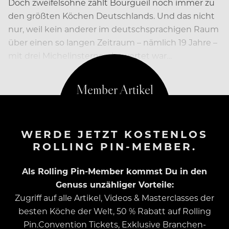
Doch zweifelsohne zählt Bourgueil noch immer zu
den größten Köchen Deutschlands. Und das nicht
nur, weil kein anderer im deutschsprachigen Raum
über einen so langen Zeitraum – nämlich 19 Jahre –
mit drei Michelinsternen bewertet war…
WERDE JETZT KOSTENLOS
ROLLING PIN-MEMBER.
Als Rolling Pin-Member kommst Du in den
Genuss unzähliger Vorteile:
Zugriff auf alle Artikel, Videos & Masterclasses der
besten Köche der Welt, 50 % Rabatt auf Rolling
Pin.Convention Tickets, Exklusive Branchen-