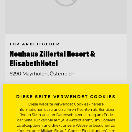
TOP ARBEITGEBER
Neuhaus Zillertal Resort &
ElisabethHotel
6290 Mayrhofen, Österreich
CHEF DE RANG FÜR HALBPENSION
DIESE SEITE VERWENDET COOKIES
Diese Website verwendet Cookies - nähere
LEHRLING HOTEL- UND
Informationen dazu und zu Ihren Rechten als Benutzer
GASTGEWERBEASSISTENT (M/D/W) HGA
finden Sie in unserer Datenschutzerklärung am Ende
der Seite. Klicken Sie auf „Alle Akzeptieren“, um Cookies
zu akzeptieren und direkt unsere Webseite besuchen zu
Entdecke alle Jobs
können, oder klicken Sie auf „Cookie-Einstellungen“, um