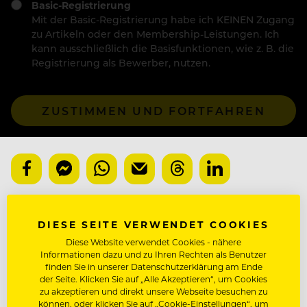
Basic-Registrierung
Mit der Basic-Registrierung habe ich KEINEN Zugang
zu Artikeln oder den Membership-Leistungen. Ich
kann ausschließlich die Basisfunktionen, wie z. B. die
Registrierung als Bewerber, nutzen.
ZUSTIMMEN UND FORTFAHREN
DIESE SEITE VERWENDET COOKIES
TIM RAUE
Diese Website verwendet Cookies - nähere
Informationen dazu und zu Ihren Rechten als Benutzer
NÄCHSTER ARTIKEL
finden Sie in unserer Datenschutzerklärung am Ende
der Seite. Klicken Sie auf „Alle Akzeptieren“, um Cookies
VORHERIGER ARTIKEL
zu akzeptieren und direkt unsere Webseite besuchen zu
können, oder klicken Sie auf „Cookie-Einstellungen“, um