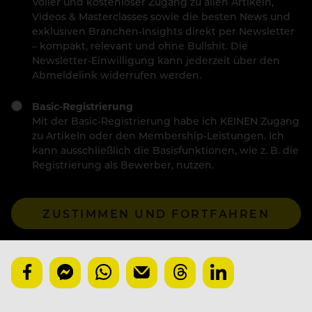
Voller und kostenloser Zugang zu allen Artikeln,
Videos & Masterclasses sowie die besten News und
exklusiven Branchen-Insights direkt per Newsletter
– kompakt, relevant und ohne Bullshit. Die
Newsletter-Einwilligung kann jederzeit über den
Abmeldelink widerrufen werden.
Basic-Registrierung
Mit der Basic-Registrierung habe ich KEINEN Zugang
zu Artikeln oder den Membership-Leistungen. Ich
kann ausschließlich die Basisfunktionen, wie z. B. die
Registrierung als Bewerber, nutzen.
ZUSTIMMEN UND FORTFAHREN