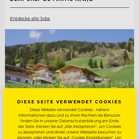
Entdecke alle Jobs
DIESE SEITE VERWENDET COOKIES
Diese Website verwendet Cookies - nähere
Informationen dazu und zu Ihren Rechten als Benutzer
finden Sie in unserer Datenschutzerklärung am Ende
TOP ARBEITGEBER
der Seite. Klicken Sie auf „Alle Akzeptieren“, um Cookies
zu akzeptieren und direkt unsere Webseite besuchen zu
Mount Med Resort
können, oder klicken Sie auf „Cookie-Einstellungen“, um