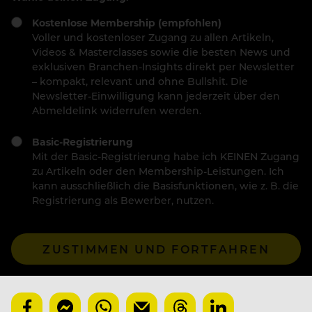
Kostenlose Membership (empfohlen)
Voller und kostenloser Zugang zu allen Artikeln,
Videos & Masterclasses sowie die besten News und
exklusiven Branchen-Insights direkt per Newsletter
– kompakt, relevant und ohne Bullshit. Die
Newsletter-Einwilligung kann jederzeit über den
Abmeldelink widerrufen werden.
Basic-Registrierung
Mit der Basic-Registrierung habe ich KEINEN Zugang
zu Artikeln oder den Membership-Leistungen. Ich
kann ausschließlich die Basisfunktionen, wie z. B. die
Registrierung als Bewerber, nutzen.
ZUSTIMMEN UND FORTFAHREN