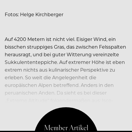
Fotos: Helge Kirchberger
Auf 4200 Metern ist nicht viel. Eisiger Wind, ein
bisschen struppiges Gras, das zwischen Felsspalten
herausragt, und bei guter Witterung vereinzelte
Sukkulententeppiche. Auf extremer Höhe ist eben
extrem nichts aus kulinarischer Perspektive zu
erleben. So weit die Angelegenheit die
europäischen Alpen betreffend. Anders in den
peruanischen Anden. Da sieht es bei dieser
„Extreme Altitude“ folgendermaßen aus: Isco-
Kartoffel, Cushuro und Mullaca-Wurzel…